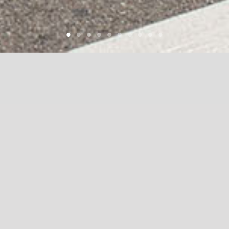
1
2
3
4
5
6
7
8
9
1
0
OBJEKTE